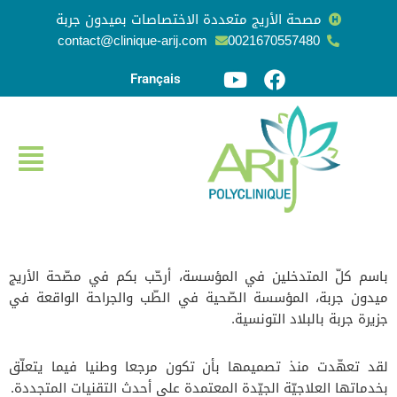
مصحة الأريج متعددة الاختصاصات بميدون جربة
contact@clinique-arij.com
0021670557480
تخطى
إلى
Français
المحتوى
باسم كلّ المتدخلين في المؤسسة، أرحّب بكم في مصّحة الأريج
ميدون جربة، المؤسسة الصّحية في الطّب والجراحة الواقعة في
جزيرة جربة بالبلاد التونسية.
لقد تعهّدت منذ تصميمها بأن تكون مرجعا وطنيا فيما يتعلّق
بخدماتها العلاجيّة الجيّدة المعتمدة على أحدث التقنيات المتجددة.