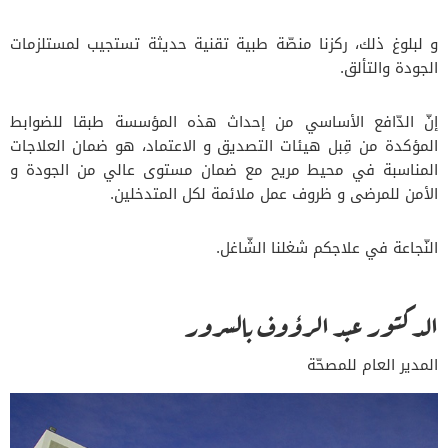
و لبلوغ ذلك، ركزنا منصّة طبية تقنية حديثة تستجيب لمستلزمات
الجودة والتألق.
إنّ الدّافع الأساسي من إحداث هذه المؤسسة طبقا للضوابط
المؤكدة من قِبل هيئات التصديق و الاعتماد، هو ضمان العلاجات
المناسبة في محيط مريح مع ضمان مستوى عالي من الجودة و
الأمن للمرضى و ظروف عمل ملائمة لكل المتدخلين.
النّجاعة في علاجكم شغلنا الشّاغل.
الدكتور عبد الرؤوف بالسرور
المدير العام للمصحّة