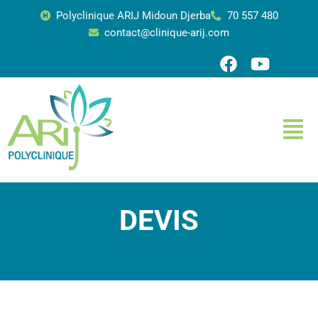
Polyclinique ARIJ Midoun Djerba
70 557 480
contact@clinique-arij.com
Aller
au
contenu
DEVIS