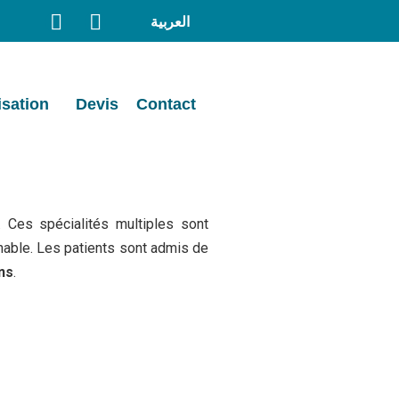
العربية
isation
Devis
Contact
 Ces spécialités multiples sont
hable.
Les patients sont admis de
ns
.