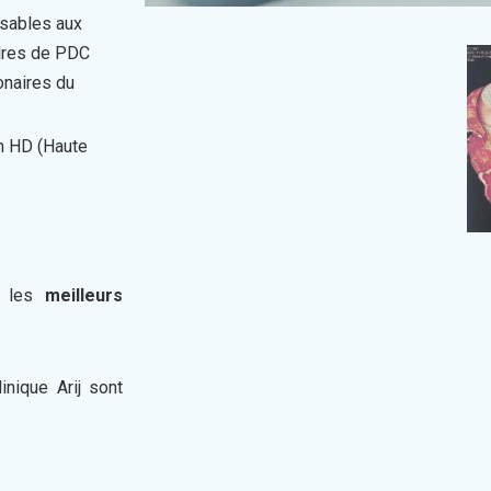
sables aux
dres de PDC
onaires du
n HD (Haute
ar les
meilleurs
inique Arij sont