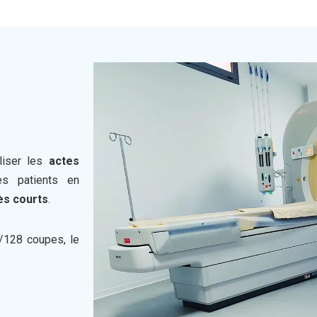
liser les
actes
es patients en
rès courts
.
/128 coupes, le