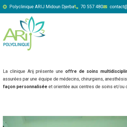
Polyclinique ARIJ Midoun Djerba
70 557 480
contact@
Aller
au
contenu
La clinique Arij présente une
offre de soins multidiscipli
assurées par une équipe de médecins, chirurgiens, anesthésis
façon personnalisée
et orientée aux centres de soins et/ou